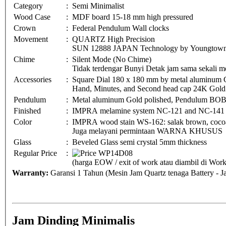
Category
:
Semi Minimalist
Wood Case
:
MDF board 15-18 mm high pressured
Crown
:
Federal Pendulum Wall clocks
Movement
:
QUARTZ High Precision
SUN 12888 JAPAN Technology by Youngtown 
Chime
:
Silent Mode (No Chime)
Tidak terdengar Bunyi Detak jam sama sekali me
Accessories
:
Square Dial 180 x 180 mm by metal aluminum G
Hand, Minutes, and Second head cap 24K Gold 
Pendulum
:
Metal aluminum Gold polished, Pendulum BO
Finished
:
IMPRA melamine system NC-121 and NC-141
Color
:
IMPRA wood stain WS-162: salak brown, cocoa 
Juga melayani permintaan WARNA KHUSUS
Glass
:
Beveled Glass semi crystal 5mm thickness
Regular Price
:
(harga EOW / exit of work atau diambil di Wo
Warranty:
Garansi 1 Tahun (Mesin Jam Quartz tenaga Battery - 
Jam Dinding Minimalis