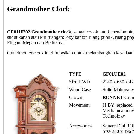
Grandmother Clock
GF01UE02 Grandmother clock
, sangat cocok untuk mendampin
sudut kanan atau kiri ruangan: loby kantor, ruang publik, ruang po
Elegan, Megah dan Berkelas.
Grandmother clock ini difungsikan untuk melambangkan kesetiaan
TYPE
:
GF01UE02
Size HWD
:
2140 x 650 x 4
Wood Case
:
Solid Mahogany
Crown
:
BONNET
Gran
Movement
:
H-BY: replaced
Mechanical mov
Technology
Accessories
:
Square Dial R
Size 280 x 396 