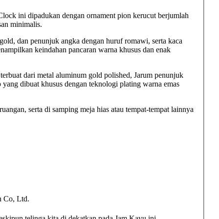
k ini dipadukan dengan ornament pion kerucut berjumlah
an minimalis.
gold, dan penunjuk angka dengan huruf romawi, serta kaca
 menampilkan keindahan pancaran warna khusus dan enak
terbuat dari metal aluminum gold polished, Jarum penunjuk
ap yang dibuat khusus dengan teknologi plating warna emas
 ruangan, serta di samping meja hias atau tempat-tempat lainnya
Co, Ltd.
skipun telinga kita di dekatkan pada Jam Kayu ini