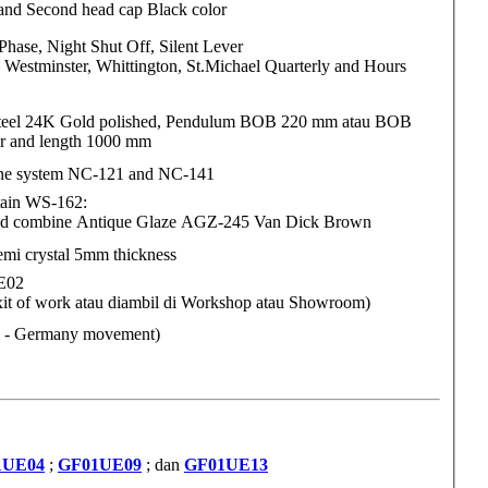
and Second head cap Black color
hase, Night Shut Off, Silent Lever
 Westminster, Whittington, St.Michael Quarterly and Hours
 steel 24K Gold polished, Pendulum BOB 220 mm atau BOB
r and length 1000 mm
e system NC-121 and NC-141
ain WS-162:
nd combine Antique Glaze AGZ-245 Van Dick Brown
emi crystal 5mm thickness
it of work atau diambil di Workshop atau Showroom)
i - Germany movement)
1UE04
;
GF01UE09
; dan
GF01UE13