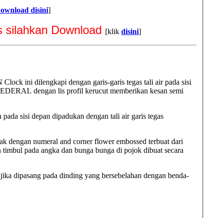
ownload disini
]
ts silahkan Download
[klik
disini
]
ck ini dilengkapi dengan garis-garis tegas tali air pada sisi
FEDERAL dengan lis profil kerucut memberikan kesan semi
ada sisi depan dipadukan dengan tali air garis tegas
ak dengan numeral and corner flower embossed terbuat dari
 timbul pada angka dan bunga bunga di pojok dibuat secara
jika dipasang pada dinding yang bersebelahan dengan benda-