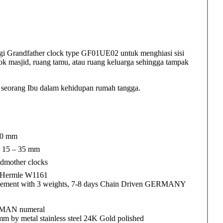
gi Grandfather clock type GF01UE02 untuk menghiasi sisi
jok masjid, ruang tamu, atau ruang keluarga sehingga tampak
 seorang Ibu dalam kehidupan rumah tangga.
20 mm
 15 – 35 mm
dmother clocks
 Hermle W1161
ement with 3 weights, 7-8 days Chain Driven GERMANY
OMAN numeral
mm by metal stainless steel 24K Gold polished