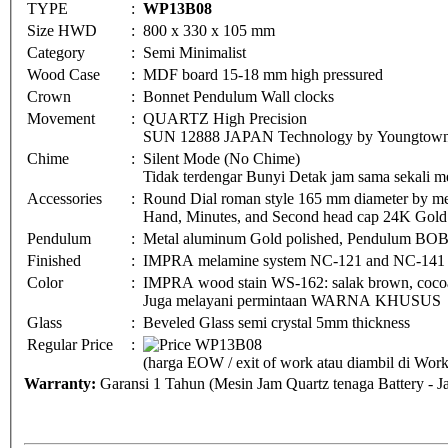
TYPE
:
WP13B08
Size HWD
:
800 x 330 x 105 mm
Category
:
Semi Minimalist
Wood Case
:
MDF board 15-18 mm high pressured
Crown
:
Bonnet Pendulum Wall clocks
Movement
:
QUARTZ High Precision
SUN 12888 JAPAN Technology by Youngtown 
Chime
:
Silent Mode (No Chime)
Tidak terdengar Bunyi Detak jam sama sekali me
Accessories
:
Round Dial roman style 165 mm diameter by me
Hand, Minutes, and Second head cap 24K Gold 
Pendulum
:
Metal aluminum Gold polished, Pendulum BO
Finished
:
IMPRA melamine system NC-121 and NC-141
Color
:
IMPRA wood stain WS-162: salak brown, cocoa 
Juga melayani permintaan WARNA KHUSUS
Glass
:
Beveled Glass semi crystal 5mm thickness
Regular Price
:
(harga EOW / exit of work atau diambil di Wo
Warranty:
Garansi 1 Tahun (Mesin Jam Quartz tenaga Battery - 