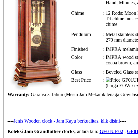
Hand, Minutes, 
Chime
:
12 Rods: Moon P
Tri chime music:
chime
Pendulum
:
Metal stainless
270 mm diamete
Finished
:
IMPRA melamin
Color
:
IMPRA wood st
cocoa brown, a
Glass
:
Beveled Glass s
Best Price
:
(harga EOW / ex
Warranty:
Garansi 3 Tahun (Mesin Jam Mekanik tenaga Gravitas
----
Jenis Wooden clock - Jam Kayu berkualitas, klik disini
----
Koleksi Jam Grandfather clocks
, antara lain:
GF01UE02
;
GF0