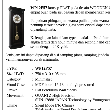
WP12F57
konsep FLAT pada desain WOODEN Cloc
empat buah pada sisi bagian depan memberikan kes
Perpaduan piringan jam warna putih dipadu warna 
penutup terbuat beveled glass semi crystal dapat
dipandang mata.
Kelengkapan lain dalam type ini adalah: Pendulum 
angka terdiri dari hour, minute dan second hand c
setara dengan 24K gold.
Jenis jam ini dapat dipasang di sisi samping pintu, samping jendela
yang mempunyai corak minimalis.
TYPE
:
WP12F57
Size HWD
:
750 x 310 x 95 mm
Category
:
Minimalist
Wood Case
:
MDF board 15-18 mm high pressured
Crown
:
Flat Pendulum Wall clocks
Movement
:
QUARTZ High Precision
SUN 12888 JAPAN Technology by Youngtown 
Chime
:
Silent Mode (No Chime)
Tidak terdengar Bunyi Detak jam sama sekali me