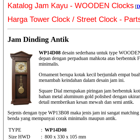
Katalog Jam Kayu - WOODEN Clocks
[
D
Harga Tower Clock / Street Clock - Par
Jam Dinding Antik
WP14D08
desain sederhana untuk type WOODEN Clo
depan dengan perpaduan mahkota atas berbentuk 
minimalis.
Ornament berupa kotak kecil berjumlah empat buah p
menambah keindahan dalam desain jam ini.
Square Dial merupakan piringan jam berbentuk kot
bahan metal aluminum gold polished dengan ukiran
detail memberikan kesan mewah dan semi antik.
Sejenis dengan type WP13B08 maka jenis jam ini sangat matching 
benda yang mempunyai corak minimalis maupun antik.
TYPE
:
WP14D08
Size HWD
:
800 x 330 x 105 mm